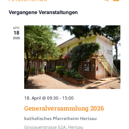
Veranst
Liste
Ans
SPENDEN
Datum
Suche
Nav
Vergangene Veranstaltungen
wählen.
und
Ansicht
APR.
18
Navigat
2026
18. April @ 09:30
-
15:00
Generalversammlung 2026
katholisches Pfarreiheim Herisau
Gossauerstrasse 62A, Herisau