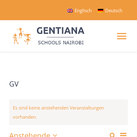
Zum
Englisch
Deutsch
Inhalt
springen
Tog
Nav
HOME
SCHULEN
GV
PROGRAMME
Es sind keine anstehenden Veranstaltungen
vorhanden.
ORGANISATION
Ver
Anstehende
Suche